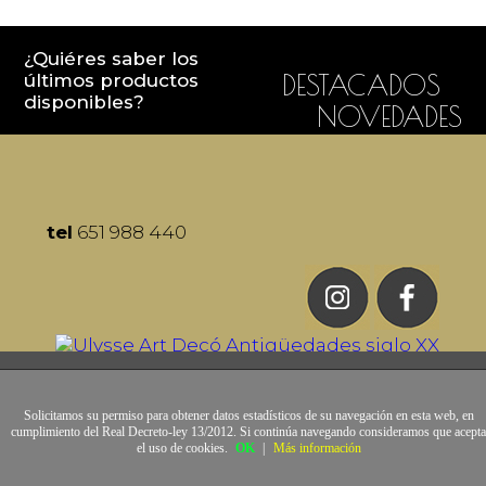
¿Quiéres saber los
últimos productos
DESTACADOS
disponibles?
NOVEDADES
tel
651 988 440
Solicitamos su permiso para obtener datos estadísticos de su navegación en esta web, en
cumplimiento del Real Decreto-ley 13/2012. Si continúa navegando consideramos que acepta
el uso de cookies.
OK
|
Más información