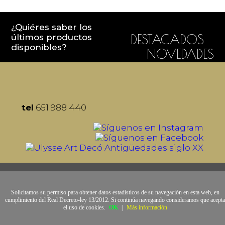
¿Quiéres saber los
últimos productos
DESTACADOS
disponibles?
NOVEDADES
tel
651 988 440
Solicitamos su permiso para obtener datos estadísticos de su navegación en esta web, en
cumplimiento del Real Decreto-ley 13/2012. Si continúa navegando consideramos que acepta
el uso de cookies.
OK
|
Más información