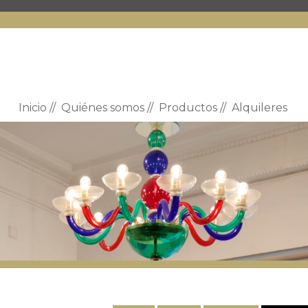
Inicio
//
Quiénes somos
//
Productos
//
Alquileres