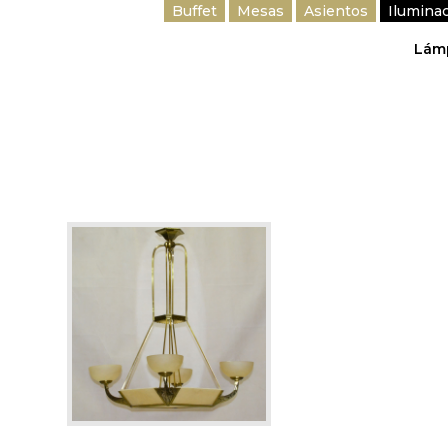
Buffet
Mesas
Asientos
Ilumina
Lámp