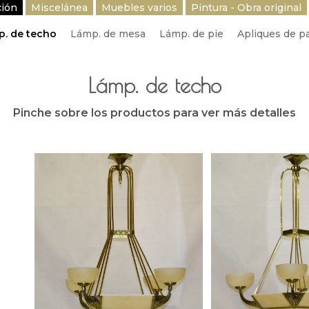
ción
Miscelánea
Muebles varios
Pintura - Obra original
. de techo
Lámp. de mesa
Lámp. de pie
Apliques de p
Lámp. de techo
Pinche sobre los productos para ver más detalles