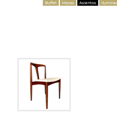
Buffet
Mesas
Asientos
Ilumina