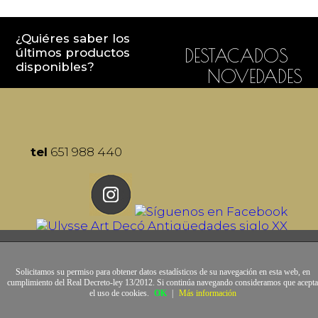
¿Quiéres saber los
últimos productos
DESTACADOS
disponibles?
NOVEDADES
tel
651 988 440
Solicitamos su permiso para obtener datos estadísticos de su navegación en esta web, en
cumplimiento del Real Decreto-ley 13/2012. Si continúa navegando consideramos que acepta
el uso de cookies.
OK
|
Más información